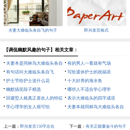
夫妻大难临头各自飞的句子
即兴发言格式
【调侃幽默风趣的句子】相关文章：
夫妻本是同林鸟大难临头各自
有的男人一看就有气场
飞
有句话叫大难临头各自飞
写给退休护士的祝福语
护士节给护士送什么花
十大好养的海水鱼
幽默搞笑段子精选
哪些人不适合学心理学
回避型人格真正喜欢人的特征
表示大难临头的四字成语
学心理学的女人很可怕
夫妻本就同林鸟大难临头各自
飞
上一篇：
即兴发言150字左右
下一篇：
有关正能量奋斗的句子