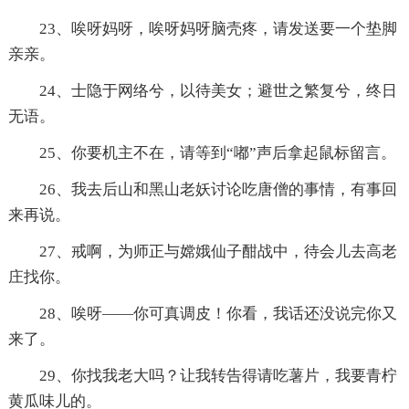
23、唉呀妈呀，唉呀妈呀脑壳疼，请发送要一个垫脚
亲亲。
24、士隐于网络兮，以待美女；避世之繁复兮，终日
无语。
25、你要机主不在，请等到“嘟”声后拿起鼠标留言。
26、我去后山和黑山老妖讨论吃唐僧的事情，有事回
来再说。
27、戒啊，为师正与嫦娥仙子酣战中，待会儿去高老
庄找你。
28、唉呀——你可真调皮！你看，我话还没说完你又
来了。
29、你找我老大吗？让我转告得请吃薯片，我要青柠
黄瓜味儿的。