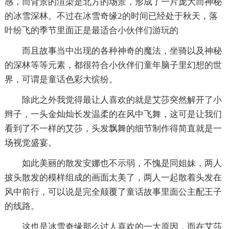
感，而背景的渲染是北方的场景，形成了一片庞大而神秘
的冰雪深林。不过在冰雪奇缘2的时间已经处于秋天，落
叶纷飞的季节里面正是最适合小伙伴们游玩的
而且故事当中出现的各种神奇的魔法，坐骑以及神秘
的深林等等元素，都很符合小伙伴们童年脑子里幻想的世
界，可谓是童话色彩大缤纷。
除此之外我觉得最让人喜欢的就是艾莎突然解开了小
辫子，一头金灿灿长发温柔的在风中飞舞，这可是让我们
看到了不一样的艾莎，头发飘舞的细节制作得简直就是一
场视觉盛宴。
如此美丽的散发安娜也不示弱，不愧是同姐妹，两人
披头散发的模样组成的画面太美了，两人一起散着头发在
风中前行，可以说是完全颠覆了童话故事里面公主配王子
的线路。
这也是冰雪奇缘那么讨人喜欢的一大原因，而在艾莎