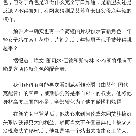
色，但对于角色是谁做什么完全守口如瓶，是新盟友还是
反派？不得而知，有网友猜测是艾莎和安娜父母亲年轻的
模样。
预告片中确实也有一个简短的片段预示着新角色，年
轻女子站在落叶丛中，片刻之后，年轻男子似乎被炸得跳
起来？
据报道，埃文·蕾切尔·伍德和斯特林·K·布朗将很有可
能是这两位新角色的配音者。
我们还很有可能再次看到威斯顿公爵（由艾伦·图代
克配音）的客串，威斯顿公爵是来自邻国的权贵。他将他
身材高度上面的不足，全部转化为了他的傲慢和炫耀。
在新的女皇登基后，他决心来到阿伦黛尔同艾莎搞好
关系以获得更大的利益。然而当女王在登基典礼上被众人
发现魔法的秘密后，他却是第一个站出来攻击女王的人。