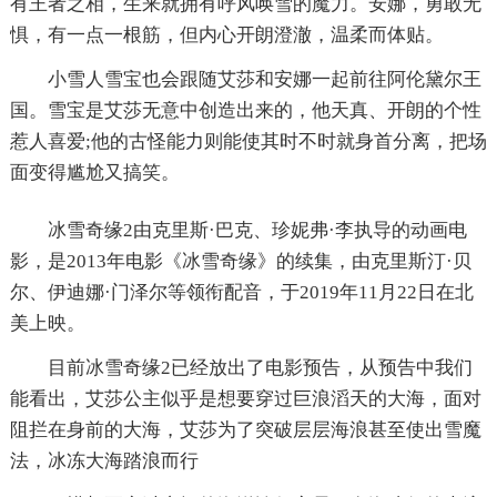
有王者之相，生来就拥有呼风唤雪的魔力。安娜，勇敢无
惧，有一点一根筋，但内心开朗澄澈，温柔而体贴。
小雪人雪宝也会跟随艾莎和安娜一起前往阿伦黛尔王
国。雪宝是艾莎无意中创造出来的，他天真、开朗的个性
惹人喜爱;他的古怪能力则能使其时不时就身首分离，把场
面变得尴尬又搞笑。
冰雪奇缘2由克里斯·巴克、珍妮弗·李执导的动画电
影，是2013年电影《冰雪奇缘》的续集，由克里斯汀·贝
尔、伊迪娜·门泽尔等领衔配音，于2019年11月22日在北
美上映。
目前冰雪奇缘2已经放出了电影预告，从预告中我们
能看出，艾莎公主似乎是想要穿过巨浪滔天的大海，面对
阻拦在身前的大海，艾莎为了突破层层海浪甚至使出雪魔
法，冰冻大海踏浪而行