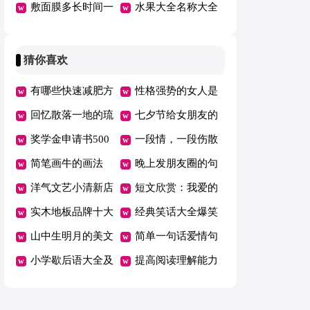
好吗
敷面膜多长时间一
型图片
水果大全名称大全
次
猜你喜欢
有哪些快速减肥方
性格强势的女人是
法
回忆散落一地的琉
什么样的
七夕节给女朋友的
璃散文
奖学金申请书500
说说
一段情，一段伤散
字
简笔画牛的画法
文
晚上发朋友圈的句
洋气文艺小清新店
子
短文欣赏：我爱的
名
实木地板品牌十大
吉他
经典笑话大全爆笑
排名2021
山中生明月的美文
简单一句话爱情句
小学歇后语大全及
子
提高阅读理解能力
答案
方法