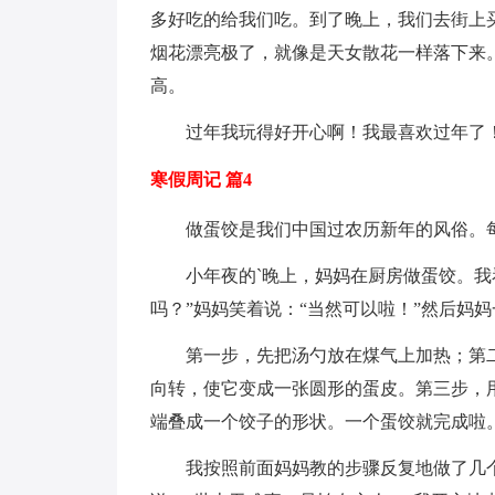
多好吃的给我们吃。到了晚上，我们去街上
烟花漂亮极了，就像是天女散花一样落下来
高。
过年我玩得好开心啊！我最喜欢过年了
寒假周记 篇4
做蛋饺是我们中国过农历新年的风俗。
小年夜的`晚上，妈妈在厨房做蛋饺。我
吗？”妈妈笑着说：“当然可以啦！”然后妈
第一步，先把汤勺放在煤气上加热；第
向转，使它变成一张圆形的蛋皮。第三步，
端叠成一个饺子的形状。一个蛋饺就完成啦
我按照前面妈妈教的步骤反复地做了几