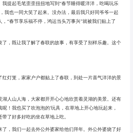
。我提起毛笔歪歪扭扭地写到“春节睡得暖洋洋，吃喝玩乐
后，我也一同大笑了起来。没办法，最后我只好同爷爷一起
，“春节享乐福不停，鸿运当头万事兴”就被我们贴上了
束了，既让我了解了春联的故事，有享受了别样乐趣。这个
了红灯笼，家家户户都贴上了春联，到处一片喜气洋洋的景
灵湖人山人海，大家都开开心心地欣赏着灵湖的美景。还有
戏呢！我也买了吹泡泡的'玩具，在草地上开心地玩起来，
还带了好多好吃的坐在草地上吃。
来了，我们一起去外公外婆家给他们拜年。外公外婆烧了好