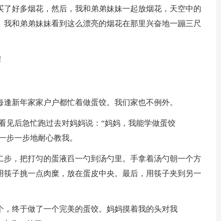
买了好多烟花，然后，我和弟弟妹妹一起放烟花，天空中的
。我和弟弟妹妹看到这么漂亮的烟花在那里兴奋地一蹦三尺
！
每逢新年家家户户都忙着做蛋饺。我们家也不例外。
看见后急忙跑过去对妈妈说：“妈妈，我能学做蛋饺
妈一步一步地耐心教我。
二步，把打匀的蛋液舀一勺到汤勺里。手拿着汤勺朝一个方
用筷子挑一点肉糜，放在蛋皮中央。最后，用筷子夹到另一
。
个，终于做了一个完美的蛋饺。妈妈摸着我的头对我