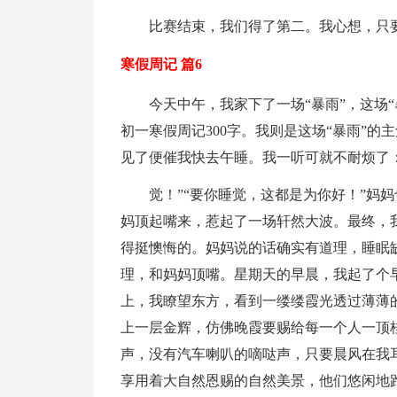
比赛结束，我们得了第二。我心想，只
寒假周记 篇6
今天中午，我家下了一场“暴雨”，这场
初一寒假周记300字。我则是这场“暴雨”
见了便催我快去午睡。我一听可就不耐烦了
觉！”“要你睡觉，这都是为你好！”妈
妈顶起嘴来，惹起了一场轩然大波。最终，
得挺懊悔的。妈妈说的话确实有道理，睡眠
理，和妈妈顶嘴。星期天的早晨，我起了个
上，我瞭望东方，看到一缕缕霞光透过薄薄
上一层金辉，仿佛晚霞要赐给每一个人一顶
声，没有汽车喇叭的嘀哒声，只要晨风在我
享用着大自然恩赐的自然美景，他们悠闲地