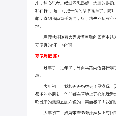
来，静心思考。经过深思熟虑，大脑的斟酌
我在行”。这，可把一旁的爷爷逗乐了。随
想，直到我俩举手赞同，终于功夫不负有心人
墙。
寒假就伴随着大家读着春联的回声中结
寒假真的“不一样”啊！
寒假周记 篇3
过年了，过年了，外面马路两边都挂满
象。
大年初一，我和爸爸妈妈去了灵湖玩，
很多的小朋友，他们都在草地上开心地玩游
吹出来的泡泡五颜六色的，美丽极了！我们
大年初二，姨妈带着弟弟妹妹从上海回