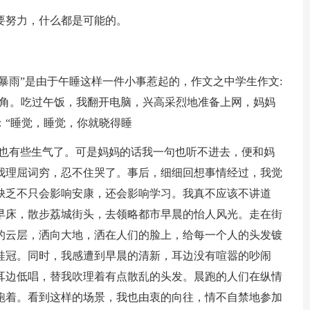
要努力，什么都是可能的。
“暴雨”是由于午睡这样一件小事惹起的，作文之中学生作文:
的主角。吃过午饭，我翻开电脑，兴高采烈地准备上网，妈妈
：“睡觉，睡觉，你就晓得睡
妈也有些生气了。可是妈妈的话我一句也听不进去，便和妈
我理屈词穷，忍不住哭了。事后，细细回想事情经过，我觉
缺乏不只会影响安康，还会影响学习。我真不应该不讲道
早床，散步荔城街头，去领略都市早晨的怡人风光。走在街
的云层，洒向大地，洒在人们的脸上，给每一个人的头发镀
桂冠。同时，我感遭到早晨的清新，耳边没有喧嚣的吵闹
耳边低唱，替我吹理着有点散乱的头发。晨跑的人们在纵情
跑着。看到这样的场景，我也由衷的向往，情不自禁地参加