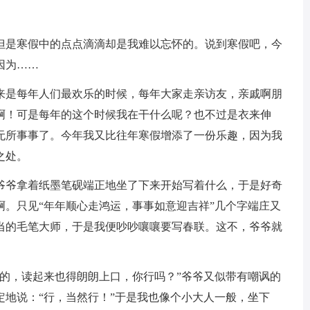
但是寒假中的点点滴滴却是我难以忘怀的。说到寒假吧，今
因为……
来是每年人们最欢乐的时候，每年大家走亲访友，亲戚啊朋
啊！可是每年的这个时候我在干什么呢？也不过是衣来伸
无所事事了。今年我又比往年寒假增添了一份乐趣，因为我
之处。
爷爷拿着纸墨笔砚端正地坐了下来开始写着什么，于是好奇
啊。只见“年年顺心走鸿运，事事如意迎吉祥”几个字端庄又
当的毛笔大师，于是我便吵吵嚷嚷要写春联。这不，爷爷就
平的，读起来也得朗朗上口，你行吗？”爷爷又似带有嘲讽的
地说：“行，当然行！”于是我也像个小大人一般，坐下