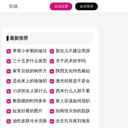
职场
会员注册
会员登录
最新推荐
养胃小米粥的做法
新生儿不建议用尿
三十五岁什么发型
布的原因
关于武术好学吗
最有气质
家常豆豉的制作方
陕西文化特色秦始
法
适合床上的瑜伽招
皇兵马俑
激光祛斑是不是会
式有哪些
35岁的女人留什么
反弹
西米什么人群不要
发型最年轻时尚
敷面膜的时间多长
吃
新人应该如何混职
好
短发好看的图片
场
别再毁灭你的肌肤
油性皮肤冷水洗脸
女生扎马尾刘海发