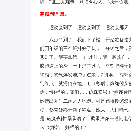
说：“世上无难事，只怕有心人。”我开心地
寒假周记 篇5
运动会到了！运动会到了！运动会那天
八点半到了，我们下了楼，开始准备接
们四年级的三个班排好了队，十分钟之后，
悲剧了。我要拿第一！”此时，我一腔热血，
胶跑道上的滑，一下溜了过去，立刻把棒子
狗熊，怒气爆发地冲了过来，刹那间，熊翊
到终点，就滑倒在地。0。1秒后，熊翊佐
佐：“好样的，哥们儿，你真坚强！”熊翊佐
她使出九牛二虎之力地跑。可是跑得慢悠悠
秒，蔡青妤终于到了终点，她大口大口喘气
是“速度战神”梁承浩了，梁承浩像一道闪电
来“梁承浩！好样的！”