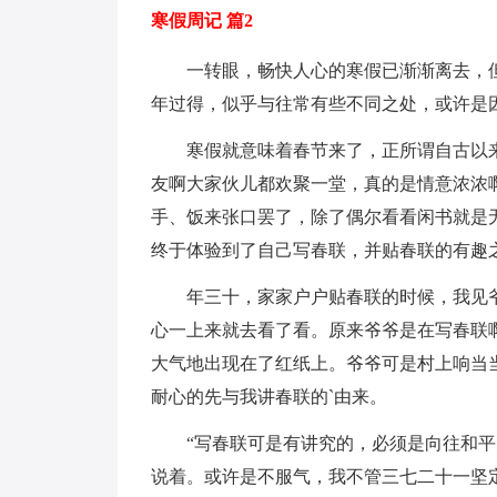
寒假周记 篇2
一转眼，畅快人心的寒假已渐渐离去，
年过得，似乎与往常有些不同之处，或许是
寒假就意味着春节来了，正所谓自古以
友啊大家伙儿都欢聚一堂，真的是情意浓浓
手、饭来张口罢了，除了偶尔看看闲书就是
终于体验到了自己写春联，并贴春联的有趣
年三十，家家户户贴春联的时候，我见
心一上来就去看了看。原来爷爷是在写春联
大气地出现在了红纸上。爷爷可是村上响当
耐心的先与我讲春联的`由来。
“写春联可是有讲究的，必须是向往和
说着。或许是不服气，我不管三七二十一坚定