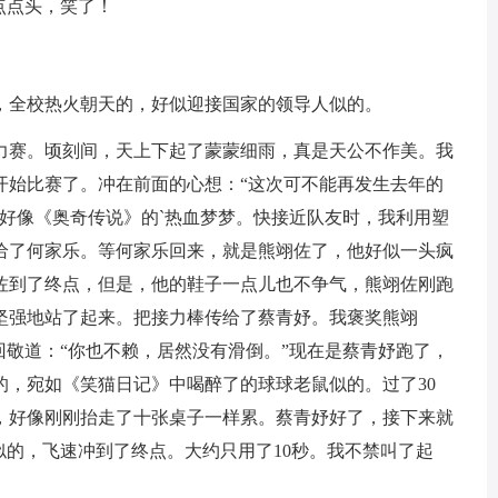
点点头，笑了！
，全校热火朝天的，好似迎接国家的领导人似的。
力赛。顷刻间，天上下起了蒙蒙细雨，真是天公不作美。我
开始比赛了。冲在前面的心想：“这次可不能再发生去年的
好像《奥奇传说》的`热血梦梦。快接近队友时，我利用塑
给了何家乐。等何家乐回来，就是熊翊佐了，他好似一头疯
佐到了终点，但是，他的鞋子一点儿也不争气，熊翊佐刚跑
又坚强地站了起来。把接力棒传给了蔡青妤。我褒奖熊翊
回敬道：“你也不赖，居然没有滑倒。”现在是蔡青妤跑了，
的，宛如《笑猫日记》中喝醉了的球球老鼠似的。过了30
，好像刚刚抬走了十张桌子一样累。蔡青妤好了，接下来就
似的，飞速冲到了终点。大约只用了10秒。我不禁叫了起