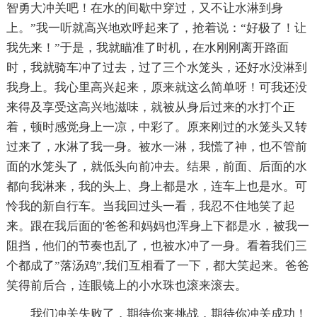
智勇大冲关吧！在水的间歇中穿过，又不让水淋到身
上。”我一听就高兴地欢呼起来了，抢着说：“好极了！让
我先来！”于是，我就瞄准了时机，在水刚刚离开路面
时，我就骑车冲了过去，过了三个水笼头，还好水没淋到
我身上。我心里高兴起来，原来就这么简单呀！可我还没
来得及享受这高兴地滋味，就被从身后过来的水打个正
着，顿时感觉身上一凉，中彩了。原来刚过的水笼头又转
过来了，水淋了我一身。被水一淋，我慌了神，也不管前
面的水笼头了，就低头向前冲去。结果，前面、后面的水
都向我淋来，我的头上、身上都是水，连车上也是水。可
怜我的新自行车。当我回过头一看，我忍不住地笑了起
来。跟在我后面的'爸爸和妈妈也浑身上下都是水，被我一
阻挡，他们的节奏也乱了，也被水冲了一身。看着我们三
个都成了”落汤鸡”,我们互相看了一下，都大笑起来。爸爸
笑得前后合，连眼镜上的小水珠也滚来滚去。
我们冲关失败了，期待你来挑战，期待你冲关成功！