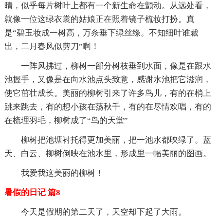
睛，似乎每片树叶上都有一个新生命在颤动。从远处看，
就像一位这绿衣裳的姑娘正在照着镜子梳妆打扮。真
是“碧玉妆成一树高，万条垂下绿丝绦。不知细叶谁裁
出，二月春风似剪刀”啊！
一阵风拂过，柳树一部分树枝垂到水面，像是在跟水
池握手，又像是在向水池点头致意，感谢水池把它滋润，
使它茁壮成长。美丽的柳树引来了许多鸟儿，有的在梢上
跳来跳去，有的想小孩在荡秋千，有的在尽情欢唱，有的
在梳理羽毛，柳树成了“鸟的天堂”
柳树把池塘衬托得更加美丽，把一池水都映绿了。蓝
天、白云、柳树倒映在池水里，形成里一幅美丽的图画。
我爱我这美丽的柳树！
暑假的日记 篇8
今天是假期的第二天了，天空却下起了大雨。