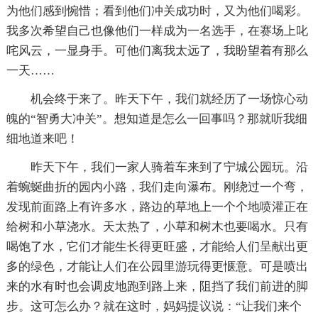
为他们感到惋惜；看到他们冲关成功时，又为他们喝彩。
我多次希望自己也像他们一样成为一名选手，在赛场上叱
咤风云，一显身手。可他们离我太远了，我盼望着有那么
一天……
机会终于来了。昨天下午，我们就经历了一场惊心动
魄的“智勇大冲关”。想知道是怎么一回事吗？那就听我细
细地道来吧！
昨天下午，我们一家人骑着车来到了宁城公园玩。沿
着蜿蜒曲折的园内小路，我们走向瀑布。刚绕过一个弯，
发现前面路上有许多水，路边的草地上一个个地喷灌正在
给树和小草浇水。天太热了，小草和树木也要喝水。只有
喝饱了水，它们才能生长得更旺盛，才能给人们呈献出更
多的绿色，才能让人们在公园里游玩得更惬意。可是喷出
来的水有时也会调皮地跑到路上来，阻挡了我们前进的脚
步。这可怎么办？就在这时，妈妈提议说：“让我们来个