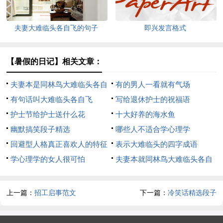
夫妻大难临头各自飞的句子
即兴发言格式
【暑假的日记】相关文章：
夫妻本是同林鸟大难临头各自
有的男人一看就有气场
飞
有句话叫大难临头各自飞
写给退休护士的祝福语
护士节给护士送什么花
十大好养的海水鱼
幽默搞笑段子精选
哪些人不适合学心理学
回避型人格真正喜欢人的特征
表示大难临头的四字成语
学心理学的女人很可怕
夫妻本就同林鸟大难临头各自
飞
上一篇：
招工启事范文
下一篇：
冷笑话精选段子