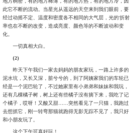
地方稠密，有的地方稀薄，有的地方热，有的地方冷，因
此它不断的流动。当星光从遥远的天空来到我们眼前，要
经过动摇不定、温度和密度各不相同的大气层，光的'折射
率也在不断的改变，造成亮度、颜色等的不断波动和变
化。
一切真相大白。
(2)
昨天下午我们一家去妈妈的朋友家玩，一路上许多的
泥水坑，又长又深，脏兮兮的，到了阿姨家我们的车轮已
经是一个泥巴轮了，不过她家里有小弟弟和妹妹和我玩，
还有几棵橘子树，树上还有些橘子没有摘下来，我吃了记
个橘子，哎呀！又酸又甜……突然看见了一只猫，我跑过
去想抓它，刚一转弯那猫就跑得无影无踪不见了，我只好
和小朋友玩了。
这个下午可真好玩！