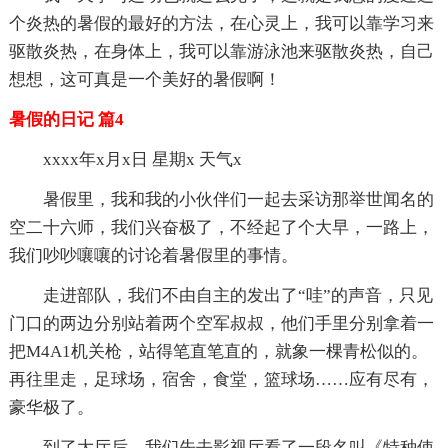
个炎热的暑假的最好的方法，在心灵上，我可以靠学习来
驱散炎热，在身体上，我可以靠游泳池来驱散炎热，自己
想想，这可真是一个美好的暑假啊！
暑假的日记 篇4
xxxx年x月x日 星期x 天气x
暑假里，我和我的小伙伴们一起去采访那举世闻名的
空二十六师，我们兴奋极了，不经起了个大早，一路上，
我们吵吵嚷嚷的讨论着暑假里的事情。
走进部队，我们不由自主的发出了“哇”的声音，只见
门口的两边分别站着两个空军叔叔，他们手里分别拿着一
把M4A1机关枪，站得笔直笔直的，就象一棵青松似的。
再往里走，足球场，宿舍，食堂，篮球场……应有尽有，
豪华极了。
到了大厅后，我们先去影视厅看了一段名叫《特种使