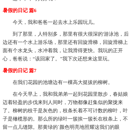
暑假的日记 篇6
今天，我和爸爸一起去水上乐园玩儿。
到了那里，人特别多，那里有很大很深的'游泳池，后
边还有一个水上游乐场，那里还有回旋滑梯，回旋滑梯上
面有个水龙头，水冲着我，让我滑得更快。我玩的正开
心，爸爸说：“该回家了。”我下次还想来这里玩。
暑假的日记 篇7
在我们花园的池塘边有一棵高大挺拔的柳树。
在今天早上，我和我弟弟一起到花园里散步，春姑娘
迈着轻盈的步伐来到人间时，万物都像赶集似的聚拢来
了。柳树的枝干是灰色的，枝条长着不可计数的柳叶，叶
子是橄榄形的。那么所的绿叶一簇挨一簇长在枝条上，不
留一点儿缝隙。那黄绿的`颜色明亮地照耀这我们的眼