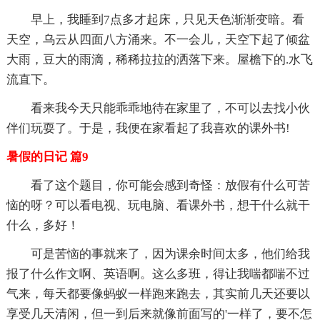
早上，我睡到7点多才起床，只见天色渐渐变暗。看
天空，乌云从四面八方涌来。不一会儿，天空下起了倾盆
大雨，豆大的雨滴，稀稀拉拉的洒落下来。屋檐下的.水飞
流直下。
看来我今天只能乖乖地待在家里了，不可以去找小伙
伴们玩耍了。于是，我便在家看起了我喜欢的课外书!
暑假的日记 篇9
看了这个题目，你可能会感到奇怪：放假有什么可苦
恼的呀？可以看电视、玩电脑、看课外书，想干什么就干
什么，多好！
可是苦恼的事就来了，因为课余时间太多，他们给我
报了什么作文啊、英语啊。这么多班，得让我喘都喘不过
气来，每天都要像蚂蚁一样跑来跑去，其实前几天还要以
享受几天清闲，但一到后来就像前面写的'一样了，要不怎