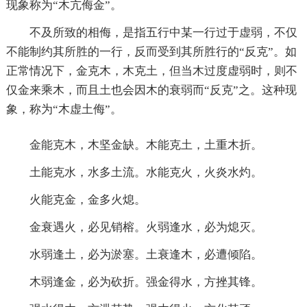
现象称为“木亢侮金”。
不及所致的相侮，是指五行中某一行过于虚弱，不仅
不能制约其所胜的一行，反而受到其所胜行的“反克”。如
正常情况下，金克木，木克土，但当木过度虚弱时，则不
仅金来乘木，而且土也会因木的衰弱而“反克”之。这种现
象，称为“木虚土侮”。
金能克木，木坚金缺。木能克土，土重木折。
土能克水，水多土流。水能克火，火炎水灼。
火能克金，金多火熄。
金衰遇火，必见销榕。火弱逢水，必为熄灭。
水弱逢土，必为淤塞。土衰逢木，必遭倾陷。
木弱逢金，必为砍折。强金得水，方挫其锋。