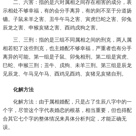
二、六害：指的是六对属相之间存在相害的成分，表
示相处不够幸福，有的会分手离异，有的则不至于分道扬
镳。子鼠未羊之害、丑牛午马之害、寅虎巳蛇之害、卯兔
辰龙之害、申猴亥猪之害、酉鸡戌狗之害。
三、三刑：指的是三组不同属相之间的刑克，两人属
相若犯了这些刑克，也主婚配不够幸福，严重者也有分手
离异的可能。第一组是子鼠、卯兔相刑。第二组是寅虎、
巳蛇、申猴三刑；丑牛、戌狗、未羊三刑。第三组是辰龙
见辰龙、午马见午马、酉鸡见酉鸡、亥猪见亥猪自刑。
化解方法
化解方法：由于属相婚配，只是占了生辰八字中的一
个字，尽管这个字代表婚恋的根基，相当重要，但也得配
合其它七个字的整体情况来具体分析判定，才能正确无
误。