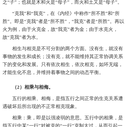
之“子”；也就是木和火是“母子”，而火和土又是“母子”。
“克我”和“我克”，在《内经》中称作“所不胜”和“所
胜”。即是“克我”者是“所不胜”，“我克”者是“所胜”。再以
火为例，由于火克金，故“我克”者为金；由于水克火，
故“克我”者为水。
相生与相克是不可分割的两个方面。没有生，就没有
事物的发生和成长；没有克，就不能维持其正常协调关系
下的变化和发展。只有依次相生，依次相克，如环无端，
才能生化不息，并维持着事物之间的动态平衡。
（2）相乘与相侮。
五行的相乘、相侮，是指五行之间正常的生克关系遭
遇破坏后所出现的不正常相克现象。
相乘：乘，即是以强凌弱的意思。五行中的相乘，是
指五行中某“一行”对被克的“一行”克制太过，从而引起一