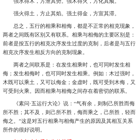
强水得木，方泄其势。强木得火，方化其顽。
强火得土，方止其焰。强土得金，方宣其滞。
总之，五行的相乘和相侮，都是不正常的相克现象，
两者之间既有区别又有联系。相乘与相侮的主要区别是：
前者是按五行的相克次序发生过度的克制，后者是与五行
相克次序发生相反方向的克制现象。
两者之间联系是：在发生相乘时，也可同时发生相
侮；发生相侮时，也可同时发生相乘。例如：木过强时，
木既可以乘土，又可以侮金；金虚时，既可受到木侮，又
可受到火乘。因而相乘与相侮之间存在着密切的联系。
《素问·五运行大论》说：“气有余，则制己所胜而侮
所不胜；其不及，则己所不胜，侮而乘之，己所胜，轻而
侮之。”这是对五行相乘与相侮产生的原因及其相互关系
所作的很好说明。