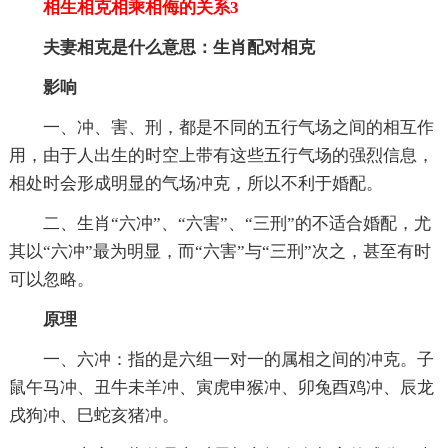
相生相克相乘相侮的关系3
夫妻相克是什么意思：生肖配对相克
影响
一、冲、害、刑，都是不同的五行气场之间的相互作
用，由于人出生的时空上带有这些五行气场的强烈信息，
相处时会形成明显的气场冲克，所以不利于婚配。
二、生肖“六冲”、“六害”、“三刑”的不适合婚配，尤
其以“六冲”最为明显，而“六害”与“三刑”次之，甚至有时
可以忽略。
原理
一、六冲：指的是六组一对一的属相之间的冲克。子
鼠午马冲、丑牛未羊冲、寅虎申猴冲、卯兔酉鸡冲、辰龙
戌狗冲、巳蛇亥猪冲。