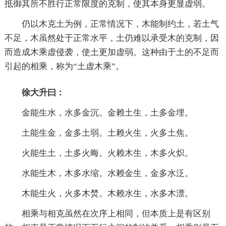
抵御其所不胜行正常限度的克制，使其本身更显虚弱。
仍以木克土为例，正常情况下，木能制约土，若土气
不足，木虽然处于正常水平，土仍难以承受木的克制，因
而造成木乘虚侵袭，使土更加虚弱。这种由于土的不足而
引起的相乘，称为“土虚木乘”。
徐大升曰：
金能生水，水多金沉。金赖土生，土多金埋。
土能生金，金多土弱。土赖火生，火多土焦。
火能生土，土多火晦。火赖木生，木多火炽。
水能生木，木多水缩。水赖金生，金多水泛。
木能生火，火多木焚。木赖水生，水多木漂。
相乘与相克虽然在次序上相同，但本质上是有区别