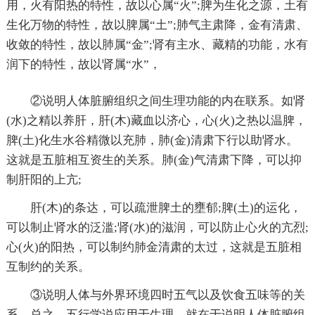
用，火有阳热的特性，故以心属“火”;脾为生化之源，土有
生化万物的特性，故以脾属“土”;肺气主肃降，金有清肃、
收敛的特性，故以肺属“金”;肾有主水、藏精的功能，水有
润下的特性，故以肾属“水”，
②说明人体脏腑组织之间生理功能的内在联系。如肾
(水)之精以养肝，肝(木)藏血以济心，心(火)之热以温脾，
脾(土)化生水谷精微以充肺，肺(金)清肃下行以助肾水。
这就是五脏相互资生的关系。肺(金)气清肃下降，可以抑
制肝阳的上亢;
肝(木)的条达，可以疏泄脾土的壅郁;脾(土)的运化，
可以制止肾水的泛滥;肾(水)的滋润，可以防止心火的亢烈;
心(火)的阳热，可以制约肺金清肃的太过，这就是五脏相
互制约的关系。
③说明人体与外界环境四时五气以及饮食五味等的关
系。总之，五行学说应用于生理，就在于说明人体脏腑组