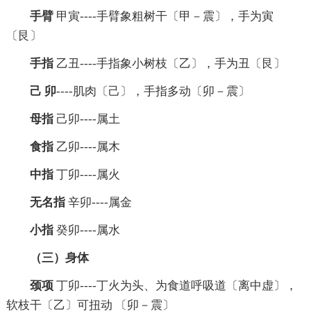
手臂
甲寅----手臂象粗树干〔甲－震〕，手为寅
〔艮〕
手指
乙丑----手指象小树枝〔乙〕，手为丑〔艮〕
己 卯
----肌肉〔己〕，手指多动〔卯－震〕
母指
己卯----属土
食指
乙卯----属木
中指
丁卯----属火
无名指
辛卯----属金
小指
癸卯----属水
（三）身体
颈项
丁卯----丁火为头、为食道呼吸道〔离中虚〕，
软枝干〔乙〕可扭动 〔卯－震〕