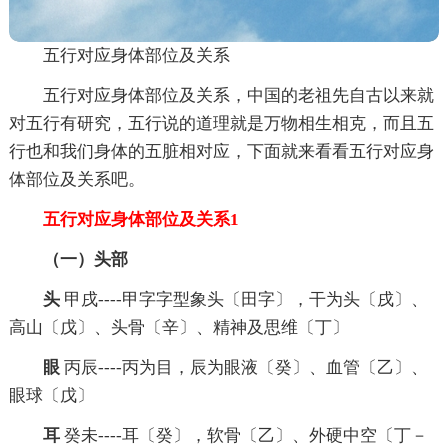
五行对应身体部位及关系
五行对应身体部位及关系，中国的老祖先自古以来就
对五行有研究，五行说的道理就是万物相生相克，而且五
行也和我们身体的五脏相对应，下面就来看看五行对应身
体部位及关系吧。
五行对应身体部位及关系1
（一）头部
头
甲戌----甲字字型象头〔田字〕，干为头〔戌〕、
高山〔戊〕、头骨〔辛〕、精神及思维〔丁〕
眼
丙辰----丙为目，辰为眼液〔癸〕、血管〔乙〕、
眼球〔戊〕
耳
癸未----耳〔癸〕，软骨〔乙〕、外硬中空〔丁－