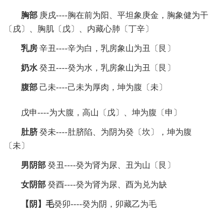
胸部
庚戌----胸在前为阳、平坦象庚金，胸象健为干
〔戌〕、胸肌〔戊〕、内藏心肺〔丁辛〕
乳房
辛丑----辛为白，乳房象山为丑〔艮〕
奶水
癸丑----癸为水，乳房象山为丑〔艮〕
腹部
己未----己未为厚肉，坤为腹〔未〕
戊申----为大腹，高山〔戊〕、坤为腹〔申〕
肚脐
癸未----肚脐陷、为阴为癸〔坎〕，坤为腹
〔未〕
男阴部
癸丑----癸为肾为尿、丑为山〔艮〕
女阴部
癸酉----癸为肾为尿、酉为兑为缺
【阴】毛
癸卯----癸为阴，卯藏乙为毛