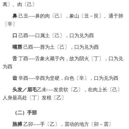
离〕、肉〔己〕
鼻
己丑----鼻的肉〔己〕，象山〔丑－艮〕、通于肺
〔辛〕
口
己酉----口属土〔己〕，口为兑为酉
嘴唇
己酉----唇为土〔己〕，口为兑为酉
舌
丁酉----舌象火藏于内，故为阴火〔丁〕，口为兑
为酉
齿
辛酉----辛酉为坚硬，白色〔辛〕，口为兑为酉
头发／眉毛
乙未----发质软〔乙〕，在肉上长〔己〕
人身最高处〔丁〕发根〔乙〕
（二）手部
胳膊
乙卯----手〔乙〕，震动的地方〔卯－震〕