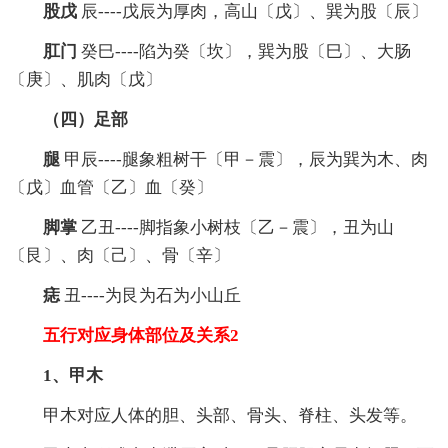
股戊
辰----戊辰为厚肉，高山〔戊〕、巽为股〔辰〕
肛门
癸巳----陷为癸〔坎〕，巽为股〔巳〕、大肠
〔庚〕、肌肉〔戊〕
（四）足部
腿
甲辰----腿象粗树干〔甲－震〕，辰为巽为木、肉
〔戊〕血管〔乙〕血〔癸〕
脚掌
乙丑----脚指象小树枝〔乙－震〕，丑为山
〔艮〕、肉〔己〕、骨〔辛〕
痣
丑----为艮为石为小山丘
五行对应身体部位及关系2
1、甲木
甲木对应人体的胆、头部、骨头、脊柱、头发等。