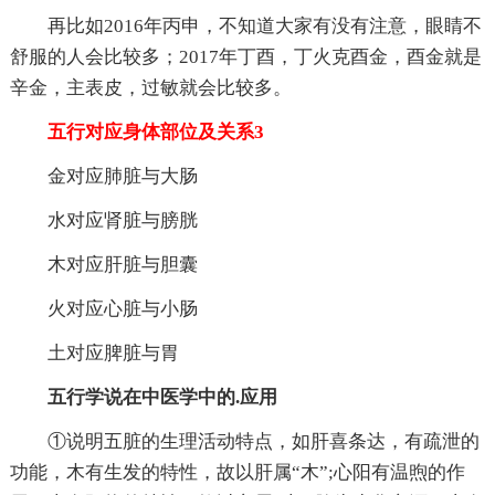
再比如2016年丙申，不知道大家有没有注意，眼睛不
舒服的人会比较多；2017年丁酉，丁火克酉金，酉金就是
辛金，主表皮，过敏就会比较多。
五行对应身体部位及关系3
金对应肺脏与大肠
水对应肾脏与膀胱
木对应肝脏与胆囊
火对应心脏与小肠
土对应脾脏与胃
五行学说在中医学中的.应用
①说明五脏的生理活动特点，如肝喜条达，有疏泄的
功能，木有生发的特性，故以肝属“木”;心阳有温煦的作