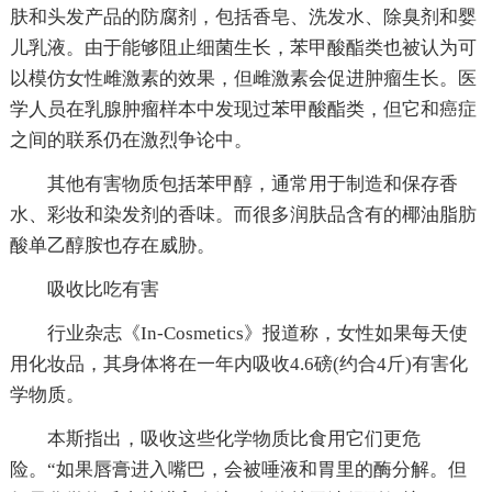
肤和头发产品的防腐剂，包括香皂、洗发水、除臭剂和婴
儿乳液。由于能够阻止细菌生长，苯甲酸酯类也被认为可
以模仿女性雌激素的效果，但雌激素会促进肿瘤生长。医
学人员在乳腺肿瘤样本中发现过苯甲酸酯类，但它和癌症
之间的联系仍在激烈争论中。
其他有害物质包括苯甲醇，通常用于制造和保存香
水、彩妆和染发剂的香味。而很多润肤品含有的椰油脂肪
酸单乙醇胺也存在威胁。
吸收比吃有害
行业杂志《In-Cosmetics》报道称，女性如果每天使
用化妆品，其身体将在一年内吸收4.6磅(约合4斤)有害化
学物质。
本斯指出，吸收这些化学物质比食用它们更危
险。“如果唇膏进入嘴巴，会被唾液和胃里的酶分解。但